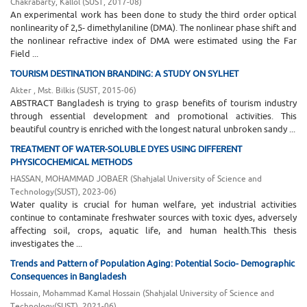
Chakrabarty, Kallol
(
SUST
,
2017-08
)
An experimental work has been done to study the third order optical
nonlinearity of 2,5- dimethylaniline (DMA). The nonlinear phase shift and
the nonlinear refractive index of DMA were estimated using the Far
Field ...
TOURISM DESTINATION BRANDING: A STUDY ON SYLHET
Akter , Mst. Bilkis
(
SUST
,
2015-06
)
ABSTRACT Bangladesh is trying to grasp benefits of tourism industry
through essential development and promotional activities. This
beautiful country is enriched with the longest natural unbroken sandy ...
TREATMENT OF WATER-SOLUBLE DYES USING DIFFERENT
PHYSICOCHEMICAL METHODS
HASSAN, MOHAMMAD JOBAER
(
Shahjalal University of Science and
Technology(SUST)
,
2023-06
)
Water quality is crucial for human welfare, yet industrial activities
continue to contaminate freshwater sources with toxic dyes, adversely
affecting soil, crops, aquatic life, and human health.This thesis
investigates the ...
Trends and Pattern of Population Aging: Potential Socio- Demographic
Consequences in Bangladesh
Hossain, Mohammad Kamal Hossain
(
Shahjalal University of Science and
Technology(SUST)
,
2021-06
)