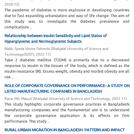
2020-12
)
The pandemic of diabetes is more explosive in developing countries
due to fast expanding urbanization and way of life change. The aim of
this study was to investigate the diabetes prevalence and
complications ...
Relationship between Insulin Sensitivity and Lipid Status of
Hyperglycemic and Normoglycemic Subjects
Malik, Syeda Umme Fahmida
(
Shahjalal University of Science and
Technology(SUST)
,
2022-11
)
Type 2 diabetes mellitus (T2DM) is primarily due to a decreased
response to insulin in the tissues of the body, which is defined as the
insulin resistance (IR). Excess weight, obesity and morbid obesity are all
risk ...
ROLE OF CORPORATE GOVERNANCE ON PERFORMANCE– A STUDY ON
LISTED MANUFACTURING COMPANIES IN BANGLADESH
Rana, Md. Masud
(
Shahjalal University of Science and Technology
,
2022-11
)
This study highlights corporate governance practices in Bangladeshi
manufacturing companies and the fundamental aim is to understand
the corporate governance application & its effects on firm
performance. This study ...
RURAL-URBAN MIGRATION IN BANGLADESH: PATTERN AND IMPACT