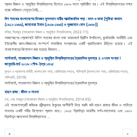
প্রথম বিজ্ঞান ও প্রযুক্তি বিশ্ববিদ্যালয় হিসেবে ১৯৮৬ সালে প্রতিষ্ঠিত হয়। এই বিশ্ববিদ্যালয়ের লক্ষ্য
হচ্ছে ভবিষ্যত নেতৃত্ব তৈরি, ...
বিশ শতকের বাংলাদেশের তিনজন মুসলমান নারীর আত্মজৈবনিক গদ্য : মনন ও ভাষা [সুফিয়া কামাল
(১৯১১-১৯৯৯), জাহানারা ইমাম (১৯২৯-১৯৯৪) ও নূরজাহান বোস (১৯৩৮)]
মনিরা, সিরাজুম
(
শাহজালাল বিজ্ঞান ও প্রযুক্তি বিশ্ববিদ্যালয়
,
2022-11
)
নবজাগরণের প্রেক্ষাপটে উনিশ শতকের বাংলা তথা ভারতবর্ষে ব্রিটিশ উপনিবেশ, বুর্জোয়াজি অর্থনীতি এবং
ইউরোপীয় জ্ঞান-বিজ্ঞানের সংস্পর্শে সামাজিক সংস্কারের একটি ক্রান্তিকাল চিহ্নিত হয়েছে। এই
গবেষণাপত্রে বিশ্লেষণ করা হয়েছে কিভাবে ...
সাস্টবার্তা, শাহজালাল বিজ্ঞান ও প্রযুক্তি বিশ্ববিদ্যালয়ের ত্রৈমাসিক মুখপত্র ॥ ৩৭তম সংখ্যা !
জানুয়ারি-মার্চ ২০১৯ ৷ পৌষ- চৈত্র ১৪২৫
মুদ্রণ ও প্রকাশনা কমিটি, জনসংযোগ শাখা, রেজিস্ট্রার দপ্তর, শাবিপ্রবি
(
জনসংযোগ শাখা, রেজিস্ট্রার দপ্তর,
শাবিপ্রবি
,
2019
)
সাস্টবার্তা, শাহজালাল বিজ্ঞান ও প্রযুক্তি বিশ্ববিদ্যালয়ের ত্রৈমাসিক মুখপত্র
হাছন রাজা : জীবন ও সাধনা
হক, মোঃ ফয়জুল
(
শাহজালাল বিজ্ঞান ও প্রযুক্তি বিশ্ববিদ্যালয়
,
2014-05
)
এই গবেষণাপত্রটি কবিগুরু রবীন্দ্রনাথ ঠাকুরের আশীর্বাণী নিয়ে মরমি কবি হাছন রাজার জীবন ও সাহিত্য
সাধনার একটি গভীর বিশ্লেষণ প্রদান করে। ১৯২৫ খ্রিস্টাব্দে ভারতীয় দর্শন-মহাসভায় এবং ১৯৩০
খ্রিস্টাব্দে অক্সফোর্ড বিশ্ববিদ্যালয়ে ...
«
»