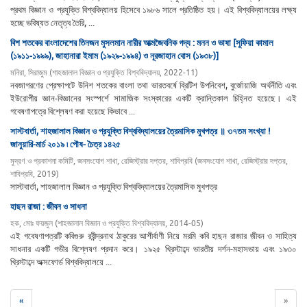
প্রথম বিজ্ঞান ও প্রযুক্তি বিশ্ববিদ্যালয় হিসেবে ১৯৮৬ সালে প্রতিষ্ঠিত হয়। এই বিশ্ববিদ্যালয়ের লক্ষ্য
হচ্ছে ভবিষ্যত নেতৃত্ব তৈরি, ...
বিশ শতকের বাংলাদেশের তিনজন মুসলমান নারীর আত্মজৈবনিক গদ্য : মনন ও ভাষা [সুফিয়া কামাল
(১৯১১-১৯৯৯), জাহানারা ইমাম (১৯২৯-১৯৯৪) ও নূরজাহান বোস (১৯৩৮)]
মনিরা, সিরাজুম
(
শাহজালাল বিজ্ঞান ও প্রযুক্তি বিশ্ববিদ্যালয়
,
2022-11
)
নবজাগরণের প্রেক্ষাপটে উনিশ শতকের বাংলা তথা ভারতবর্ষে ব্রিটিশ উপনিবেশ, বুর্জোয়াজি অর্থনীতি এবং
ইউরোপীয় জ্ঞান-বিজ্ঞানের সংস্পর্শে সামাজিক সংস্কারের একটি ক্রান্তিকাল চিহ্নিত হয়েছে। এই
গবেষণাপত্রে বিশ্লেষণ করা হয়েছে কিভাবে ...
সাস্টবার্তা, শাহজালাল বিজ্ঞান ও প্রযুক্তি বিশ্ববিদ্যালয়ের ত্রৈমাসিক মুখপত্র ॥ ৩৭তম সংখ্যা !
জানুয়ারি-মার্চ ২০১৯ ৷ পৌষ- চৈত্র ১৪২৫
মুদ্রণ ও প্রকাশনা কমিটি, জনসংযোগ শাখা, রেজিস্ট্রার দপ্তর, শাবিপ্রবি
(
জনসংযোগ শাখা, রেজিস্ট্রার দপ্তর,
শাবিপ্রবি
,
2019
)
সাস্টবার্তা, শাহজালাল বিজ্ঞান ও প্রযুক্তি বিশ্ববিদ্যালয়ের ত্রৈমাসিক মুখপত্র
হাছন রাজা : জীবন ও সাধনা
হক, মোঃ ফয়জুল
(
শাহজালাল বিজ্ঞান ও প্রযুক্তি বিশ্ববিদ্যালয়
,
2014-05
)
এই গবেষণাপত্রটি কবিগুরু রবীন্দ্রনাথ ঠাকুরের আশীর্বাণী নিয়ে মরমি কবি হাছন রাজার জীবন ও সাহিত্য
সাধনার একটি গভীর বিশ্লেষণ প্রদান করে। ১৯২৫ খ্রিস্টাব্দে ভারতীয় দর্শন-মহাসভায় এবং ১৯৩০
খ্রিস্টাব্দে অক্সফোর্ড বিশ্ববিদ্যালয়ে ...
«
»